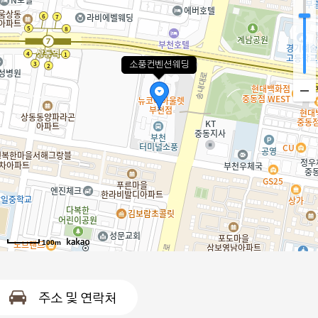
소풍컨벤션웨딩
100m
주소 및 연락처