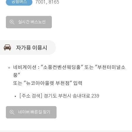
공항버스
7001, 8165
실시간 버스노선
자가용 이용시
네비게이션 : "소풍컨벤션웨딩홀" 또는 "부천터미널소
풍"
또는 "뉴코아아울렛 부천점" 입력
[주소 검색] 경기도 부천시 송내대로 239
네이버 빠른길 찾기