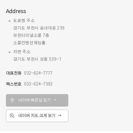
Address
도로명 주소
경기도 부천시 송내대로 239
부천터미널소풍 7층
소풍컨벤션웨딩홀
지번 주소
경기도 부천시 상동 539-1
대표전화
032-624-7777
팩스번호
032-624-7392
네이버 빠른길 찾기 →
네이버 지도 크게 보기 →